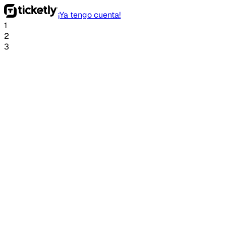
¡Ya tengo cuenta!
1
2
3
Código de invitación:
Ingresa el código de invitación para empezar.
Continuar